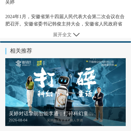
吴婷
2024年1月，安徽省第十四届人民代表大会第二次会议在合
肥召开。安徽省委书记韩俊主持大会，安徽省人民政府省
长王清宪作《政府工作报告》。嘉宾商学创办人、安徽省
展开全文
第十四届人大代表吴婷出席了省人大会议，并在会议期间
提交两份议案，分别是《关于加速推进安徽省成为全球新
相关推荐
能源汽车中心的议案》和《关于提高徽商声誉、提振经营
信心的议案》。
全球新能源汽车看中国，中国新能源汽车看安徽。吴婷认
为，安徽有着全国乃至全球最好的新能源汽车工业生态，
2023年产量已跃升至全国第四，未来有潜力成为全国最大
的新能源汽车产地，近两年能否抓住新能源车发展的关键
机遇期，是决定安徽经济能否继续高增长的关键因素之
一，也是安徽打响全球市场的一张重要名片。因此，吴婷
吴婷对话擎朗智能李通：打碎科幻童…
建议相关部门“应加大相关招引、投资与经营等相关政策的
2026-08-04
扶持力度：围绕整车厂商与上市公司，在投资并购、产业