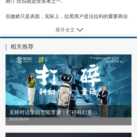
斯汀·比伯就是受害者之一。
但傲娇只是表面，实际上，拉黑用户是法拉利的重要商业
策略。
展开全文
法拉利不只是顶级超跑，更是难得的另类商业案例，今天
相关推荐
我就为你一口气讲透法拉利。
1、法拉利的灵魂
法拉利这个品牌跟福特一样，和理想一样，和小鹏一样，
都是取自创始人的名字。
它的创始人叫恩佐·法拉利，1898年出生在意大利摩德纳。
别看这个小镇只有五万人，却是著名的制造之乡。恩佐的
吴婷对话擎朗智能李通：打碎科幻童…
父亲就是个高级技术人员，恩佐小时候家境殷实，当别人
2026-08-04
家还在坐马车的时候，他们家就拥有了私家车，甚至还专
门雇了司机。