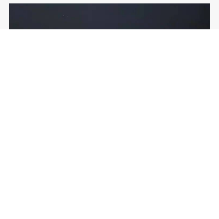
嘉宾商学用了整整半年时间，高强度地在全国各地、各行
各业，搜罗到了近30位杰出的企业家新生。把对的人聚在
对的场，我们的任务也就完成了一大半。
我们用了九年，先后一共迎来了15季共600多位企业家，走
访过全球近400家标杆企业。这就是我们在做的一件事情，
叫“遍访天下公司”。
吴婷：一口气讲透光模块产业 | …
我们用了九年，制作了4000个线上深度和视频案例，积累
2026-07-30
了400多万粉丝，把时代的商业故事和案例一一收集、思
考、梳理、纪录、传播，这件事情叫“纪录时代商业”。
这就是嘉宾商学的愿景：遍访天下公司，纪录时代商业。
嘉宾始终做着案例教学的工作。在第一个五年里，我们做
到“案例学习，可以很酷”，把中国好的案例纪录和传播。
在第二个五年里，随着时间推移，我们很多校友已经从“学
习案例”到“成为案例”，从优秀到卓越，每隔一段时间我都