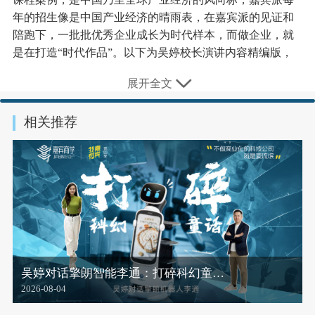
年的招生像是中国产业经济的晴雨表，在嘉宾派的见证和
陪跑下，一批批优秀企业成长为时代样本，而做企业，就
是在打造“时代作品”。以下为吴婷校长演讲内容精编版，
Enjoy~
展开全文
相关推荐
嘉宾商学创办人吴婷
大家好，欢迎第15季的新生加入嘉宾派，从此刻开始，大
家将在为期一年的时间里共同学习，更重要的是，从此刻
吴婷对话擎朗智能李通：打碎科幻童…
开始，我们将成为终生的挚友。
2026-08-04